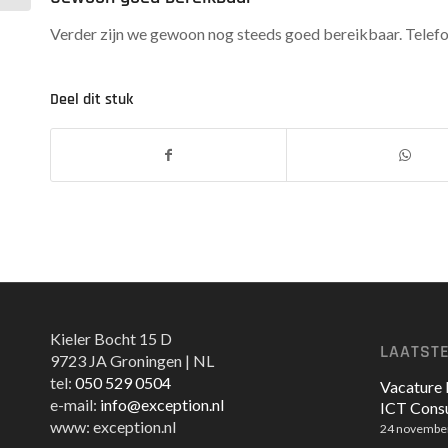
Verder zijn we gewoon nog steeds goed bereikbaar. Telefoni
Deel dit stuk
Kieler Bocht 15 D
LAATST
9723 JA Groningen | NL
tel:
050 529 0504
Vacature 
e-mail:
info@exception.nl
ICT Consu
www: exception.nl
24 novembe