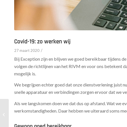
Covid-19: zo werken wij
/
27 maart 2020
Bij Exception zijn en blijven we goed bereikbaar tijdens
volgen de richtlijnen van het RIVM en voor ons betekent d
mogelijk is.
We begrijpen echter goed dat onze dienstverlening juist n
snelle apparatuur en verbindingen zorgen ervoor dat we vei
Als we langskomen doen we dat dus op afstand. Wat we ev
werkomstandigheden. Daar hebben we uiteraard soms med
Nieuw: GreenIX – snel
zakelijk glasvezel
Gewoon goed bereikbaar