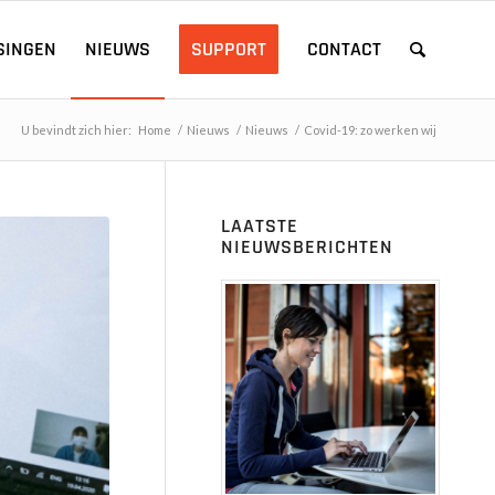
SINGEN
NIEUWS
SUPPORT
CONTACT
U bevindt zich hier:
Home
/
Nieuws
/
Nieuws
/
Covid-19: zo werken wij
LAATSTE
NIEUWSBERICHTEN