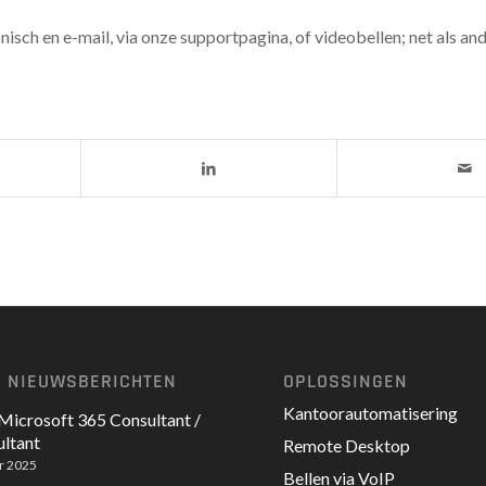
sch en e-mail, via onze supportpagina, of videobellen; net als and
E NIEUWSBERICHTEN
OPLOSSINGEN
Kantoorautomatisering
Microsoft 365 Consultant /
ltant
Remote Desktop
r 2025
Bellen via VoIP