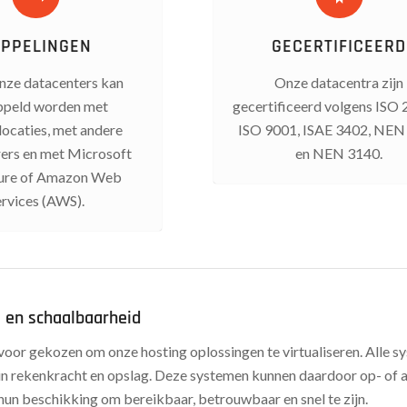
PPELINGEN
GECERTIFICEERD
onze datacenters kan
Onze datacentra zijn
peld worden met
gecertificeerd volgens ISO 
locaties, met andere
ISO 9001, ISAE 3402, NEN
ers en met Microsoft
en NEN 3140.
zure of Amazon Web
ervices (AWS).
e en schaalbaarheid
oor gekozen om onze hosting oplossingen te virtualiseren. Alle 
in rekenkracht en opslag. Deze systemen kunnen daardoor op- of af
 hun beschikking om bereikbaar, betrouwbaar en snel te zijn.