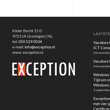
Kieler Bocht 15 D
LAATST
9723 JA Groningen | NL
tel:
050 529 0504
Vacature 
e-mail:
info@exception.nl
ICT Consu
www: exception.nl
24 novembe
Vacature
24 novembe
Windows 1
Tijd om o
Windows 
3 september
Exception
met vier 
Certificer