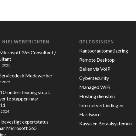
E NIEUWSBERICHTEN
OPLOSSINGEN
Kantoorautomatisering
Microsoft 365 Consultant /
ltant
Remote Desktop
r 2025
Bellen via VoIP
 Servicedesk Medewerker
Cybersecurity
r 2025
Managed WiFi
0-ondersteuning stopt.
Hosting diensten
ver te stappen naar
11.
Internetverbindingen
 2024
Hardware
 bevestigt expertstatus
Kassa en Betaalsystemen
jaar Microsoft 365
ing