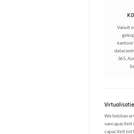
KO
Vanuit 
gekop
kantoor
datacentr
365, A
S
Virtualisati
We hebben erv
vancapaciteit 
capaciteit tot