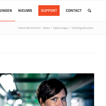
SINGEN
NIEUWS
SUPPORT
CONTACT
U bevindt zich hier:
Home
/
Oplossingen
/
Hosting diensten