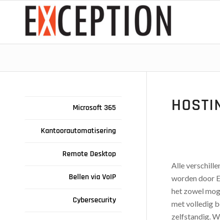
HOSTI
Microsoft 365
Kantoorautomatisering
Remote Desktop
Alle verschill
Bellen via VoIP
worden door E
het zowel mog
Cybersecurity
met volledig b
zelfstandig. 