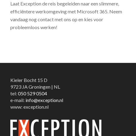
Laat Exception de reis begeleiden naar een slimmere,
efficiëntere werkomgeving met Microsoft 365. Neem
vandaag nog contact met ons op en kies voor
probleemloos werken!
Kieler Bocht 15 D
9723 JA Groningen | NL
tel:
050 529 0504
e-mail:
info@exception.nl
www: exception.nl