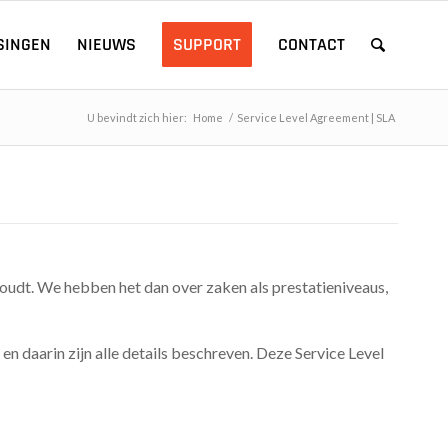
SINGEN
NIEUWS
SUPPORT
CONTACT
U bevindt zich hier:
Home
/
Service Level Agreement | SLA
houdt. We hebben het dan over zaken als prestatieniveaus,
n daarin zijn alle details beschreven. Deze Service Level