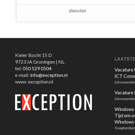
diensten
Kieler Bocht 15 D
LAATST
9723 JA Groningen | NL
tel:
050 529 0504
Vacature 
e-mail:
info@exception.nl
ICT Consu
www: exception.nl
24 novembe
Vacature
24 novembe
Windows 1
Tijd om o
Windows 
3 september