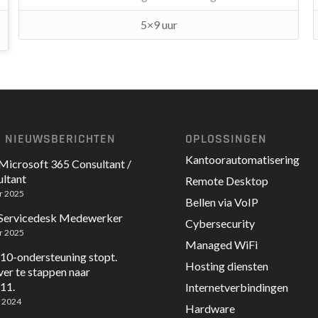
5×9 uur
E NIEUWSBERICHTEN
OPLOSSINGEN
Kantoorautomatisering
Microsoft 365 Consultant /
ltant
Remote Desktop
r 2025
Bellen via VoIP
 Servicedesk Medewerker
Cybersecurity
r 2025
Managed WiFi
0-ondersteuning stopt.
Hosting diensten
ver te stappen naar
11.
Internetverbindingen
 2024
Hardware